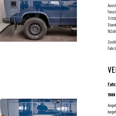
Ausst
Fenst
Tritt
Stand
16Zol
Zusät
Fahr
VE
Fahr
1988
Angeb
begeh