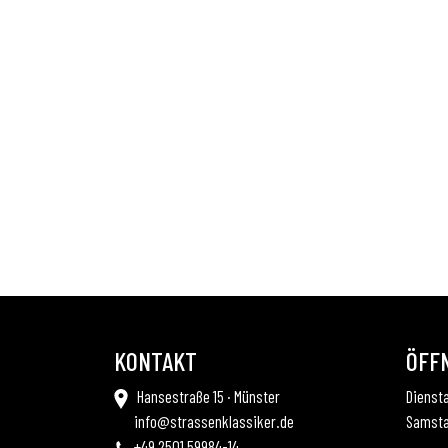
KONTAKT
ÖFF
Hansestraße 15 · Münster
Diensta
info@strassenklassiker.de
Samsta
+49 2501 59984-14