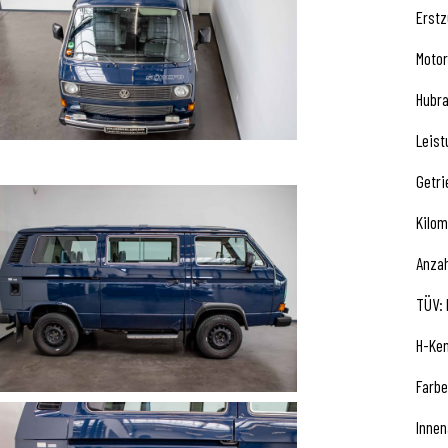
Erstz
Motor
Hubr
Leist
Getri
Kilom
Anzah
TÜV: 
H-Ken
Farbe
Innen