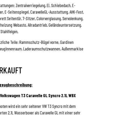
attungen: Zentralverriegelung, El. Schiebedach, E-
er, E-Seitenspiegel, CaravelleGL-Ausstattung, AHK-Fest,
brett Seitentür, 7-Sitzer, Colorverglasung, Servolenkung,
heizung Webasto, Allradantrieb, Geländeuntersetzung,
l Stahlfelgen,
zliche Teile: Rammschutz-Bügel vorne, Gardinen
zeuginnenraum, Laderaumschutzwannen, Außenmarkise
RKAUFT
zeugbeschreibung:
 Volkswagen T3 Caravelle GL Syncro 2.1L WBX
oten wird ein sehr seltener VW T3 Syncro mit dem
rten 2.1L Wasserboxer als Caravelle GL mit einer sehr