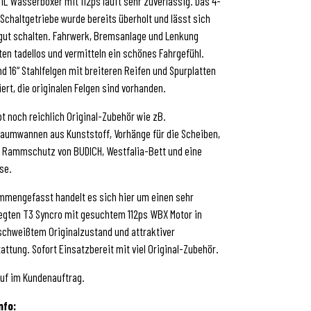
.1L Wasserboxer mit 112ps läuft sehr zuverlässig. Das 4-
Schaltgetriebe wurde bereits überholt und lässt sich
gut schalten. Fahrwerk, Bremsanlage und Lenkung
ten tadellos und vermitteln ein schönes Fahrgefühl.
nd 16“ Stahlfelgen mit breiteren Reifen und Spurplatten
ert, die originalen Felgen sind vorhanden.
bt noch reichlich Original-Zubehör wie zB.
aumwannen aus Kunststoff, Vorhänge für die Scheiben,
 Rammschutz von BUDICH, Westfalia-Bett und eine
se.
mengefasst handelt es sich hier um einen sehr
egten T3 Syncro mit gesuchtem 112ps WBX Motor in
chweißtem Originalzustand und attraktiver
attung. Sofort Einsatzbereit mit viel Original-Zubehör.
uf im Kundenauftrag.
nfo: