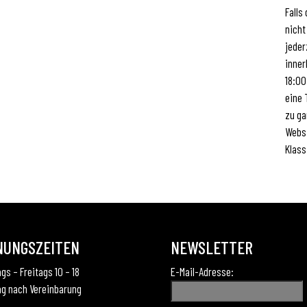
Falls
nicht
jeder
inner
18:00
eine 
zu ga
Webs
Klass
NUNGSZEITEN
NEWSLETTER
gs – Freitags 10 – 18
E-Mail-Adresse:
g nach Vereinbarung