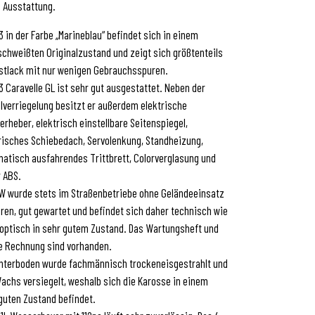
 Ausstattung.
3 in der Farbe „Marineblau“ befindet sich in einem
chweißten Originalzustand und zeigt sich größtenteils
stlack mit nur wenigen Gebrauchsspuren.
3 Caravelle GL ist sehr gut ausgestattet. Neben der
lverriegelung besitzt er außerdem elektrische
erheber, elektrisch einstellbare Seitenspiegel,
risches Schiebedach, Servolenkung, Standheizung,
atisch ausfahrendes Trittbrett, Colorverglasung und
 ABS.
W wurde stets im Straßenbetriebe ohne Geländeeinsatz
ren, gut gewartet und befindet sich daher technisch wie
optisch in sehr gutem Zustand. Das Wartungsheft und
e Rechnung sind vorhanden.
nterboden wurde fachmännisch trockeneisgestrahlt und
achs versiegelt, weshalb sich die Karosse in einem
guten Zustand befindet.