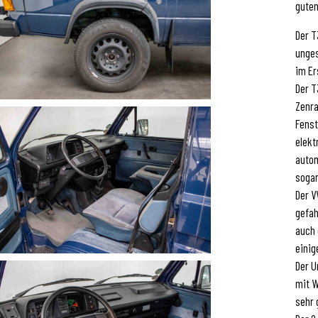
guten
Der T
unges
im Er
Der T
Zenra
Fenst
elekt
autom
sogar
Der V
gefah
auch 
einig
Der U
mit W
sehr 