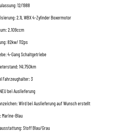
ulassung: 12/1988
isierung: 2.1L WBX 4-Zylinder Boxermotor
aum: 2.109ccm
ung: 82kw/ 112ps
ebe: 4-Gang Schaltgetriebe
eterstand: 141.750km
l Fahrzeughalter: 3
NEU bei Auslieferung
nzeichen: Wird bei Auslieferung auf Wunsch erstellt
: Marine-Blau
ausstattung: Stoff Blau/Grau