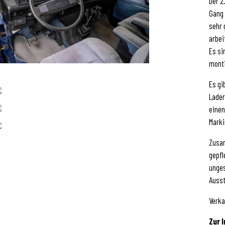
Der 2
Gang 
sehr 
arbei
Es si
monti
Es gi
Lader
einen
Marki
Zusam
gepfl
unges
Ausst
Verka
Zur I