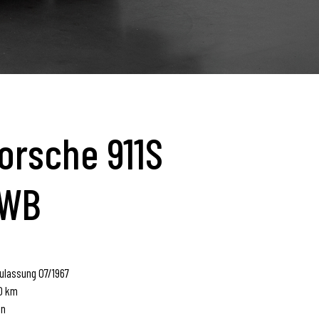
orsche 911S
WB
ulassung 07/1967
0 km
in