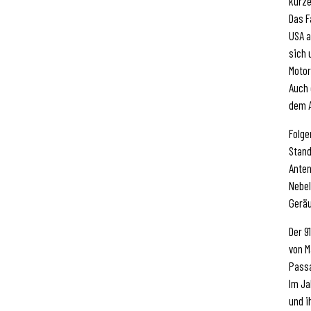
kurz
Das F
USA a
sich 
Motor
Auch 
dem A
Folge
Stand
Anten
Nebel
Geräu
Der 9
von M
Passa
Im Ja
und i