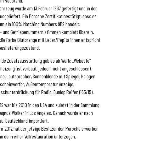
em Radstand.
ahrzeug wurde am 13.Februar 1967 gefertigt und in den
usgeliefert. Ein Porsche Zertifikat bestätigt, dass es
um ein 100% Matching Numbers 911S handelt.
- und Getriebenummern stimmen komplett überein.
die Farbe Blutorange mit Leder/Pepita innen entspricht
uslieferungszustand.
nde Zusatzausstattung gab es ab Werk: „Webasto“
heizung (ist verbaut, jedoch nicht angeschlossen),
ne, Lautsprecher, Sonnenblende mit Spiegel, Halogen
scheinwerfer, Außentemperatur Anzeige,
schunterdrückung für Radio, Dunlop Reifen (165/15).
11S war bis 2010 in den USA und zuletzt in der Sammlung
agnus Walker in Los Angeles. Danach wurde er nach
u, Deutschland importiert.
hr 2012 hat der jetzige Besitzer den Porsche erworben
hn dann einer Vollrestauration unterzogen.