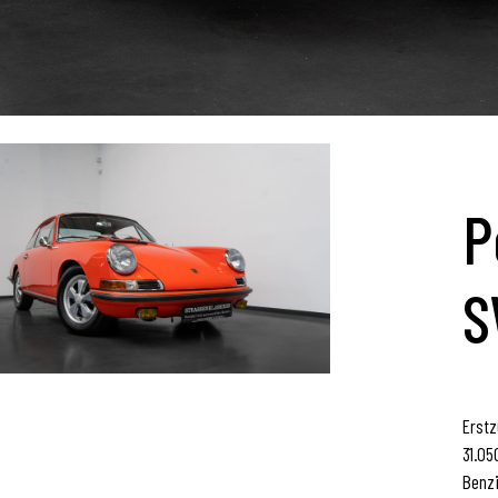
P
S
Erstz
31.05
Benz