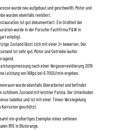
arosse wurde neu aufgebaut und geschweißt, Motor und
ebe wurden ebenfalls revidiert.
estauration ist gut dokumentiert. Ein Großteil der
uration wurde in der Porsche-Fachfirma P&W in
gart erledigt.
etzige Zustand lässt sich mit einer 2+ bewerten. Der
ustand ist sehr gut, Motor und Getriebe laufen
rragend.
Leistungsmessung nach einer Vergaserrevidierung 2019
ine Leistung von 168ps bei 6.700U/min ergeben.
nnenraum wurde ebenfalls überarbeitet und befindet
in schönem Zustand mit leichter Patina. Der Unterboden
benso tadellos und ist mit einer Timex-Versiegelung
 Korrosion geschützt.
samt ein großartiges Exemplar eines seltenen
nalen 911S in Blutorange.