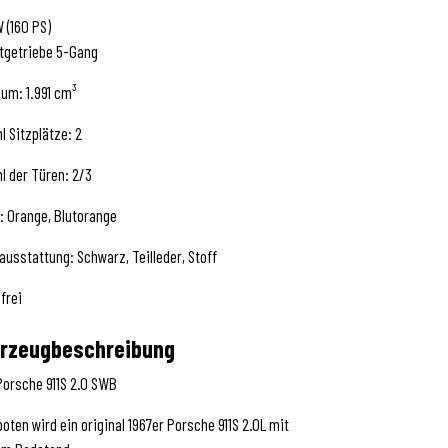
W (160 PS)
tgetriebe 5-Gang
um: 1.991 cm³
l Sitzplätze: 2
l der Türen: 2/3
: Orange, Blutorange
ausstattung: Schwarz, Teilleder, Stoff
lfrei
rzeugbeschreibung
Porsche 911S 2.0 SWB
oten wird ein original 1967er Porsche 911S 2.0L mit