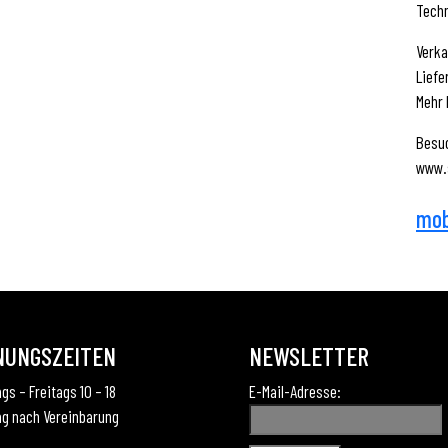
Techn
Verka
Liefe
Mehr 
Besuc
www.
mob
NUNGSZEITEN
NEWSLETTER
gs – Freitags 10 – 18
E-Mail-Adresse:
g nach Vereinbarung