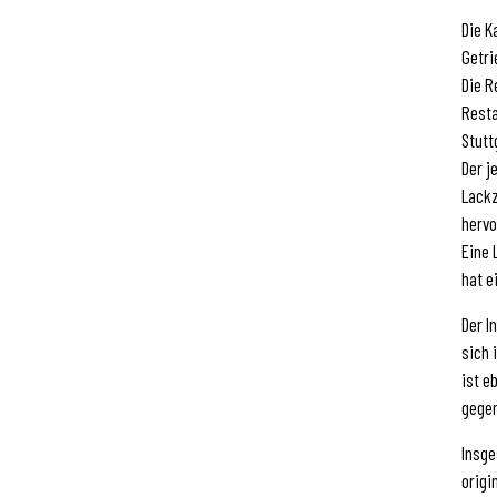
Die K
Getri
Die R
Resta
Stutt
Der j
Lackz
hervo
Eine 
hat e
Der I
sich 
ist e
gegen
Insge
origi