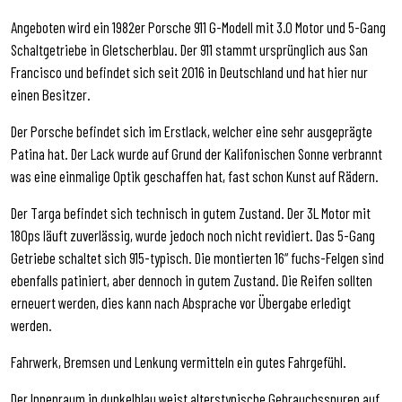
Angeboten wird ein 1982er Porsche 911 G-Modell mit 3.0 Motor und 5-Gang
Schaltgetriebe in Gletscherblau. Der 911 stammt ursprünglich aus San
Francisco und befindet sich seit 2016 in Deutschland und hat hier nur
einen Besitzer.
Der Porsche befindet sich im Erstlack, welcher eine sehr ausgeprägte
Patina hat. Der Lack wurde auf Grund der Kalifonischen Sonne verbrannt
was eine einmalige Optik geschaffen hat, fast schon Kunst auf Rädern.
Der Targa befindet sich technisch in gutem Zustand. Der 3L Motor mit
180ps läuft zuverlässig, wurde jedoch noch nicht revidiert. Das 5-Gang
Getriebe schaltet sich 915-typisch. Die montierten 16“ fuchs-Felgen sind
ebenfalls patiniert, aber dennoch in gutem Zustand. Die Reifen sollten
erneuert werden, dies kann nach Absprache vor Übergabe erledigt
werden.
Fahrwerk, Bremsen und Lenkung vermitteln ein gutes Fahrgefühl.
Der Innenraum in dunkelblau weist alterstypische Gebrauchsspuren auf