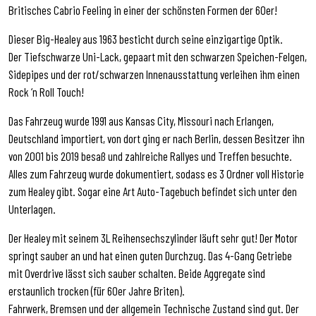
Britisches Cabrio Feeling in einer der schönsten Formen der 60er!
Dieser Big-Healey aus 1963 besticht durch seine einzigartige Optik.
Der Tiefschwarze Uni-Lack, gepaart mit den schwarzen Speichen-Felgen,
Sidepipes und der rot/schwarzen Innenausstattung verleihen ihm einen
Rock ‘n Roll Touch!
Das Fahrzeug wurde 1991 aus Kansas City, Missouri nach Erlangen,
Deutschland importiert, von dort ging er nach Berlin, dessen Besitzer ihn
von 2001 bis 2019 besaß und zahlreiche Rallyes und Treffen besuchte.
Alles zum Fahrzeug wurde dokumentiert, sodass es 3 Ordner voll Historie
zum Healey gibt. Sogar eine Art Auto-Tagebuch befindet sich unter den
Unterlagen.
Der Healey mit seinem 3L Reihensechszylinder läuft sehr gut! Der Motor
springt sauber an und hat einen guten Durchzug. Das 4-Gang Getriebe
mit Overdrive lässt sich sauber schalten. Beide Aggregate sind
erstaunlich trocken (für 60er Jahre Briten).
Fahrwerk, Bremsen und der allgemein Technische Zustand sind gut. Der