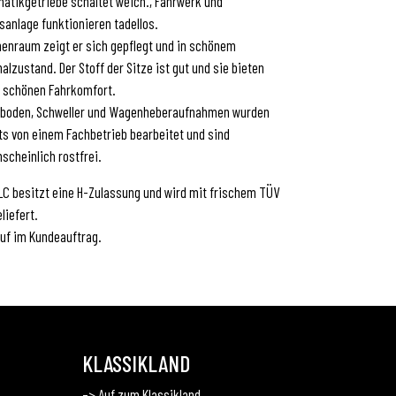
atikgetriebe schaltet weich., Fahrwerk und
anlage funktionieren tadellos.
nenraum zeigt er sich gepflegt und in schönem
nalzustand. Der Stoff der Sitze ist gut und sie bieten
 schönen Fahrkomfort.
rboden, Schweller und Wagenheberaufnahmen wurden
ts von einem Fachbetrieb bearbeitet und sind
scheinlich rostfrei.
LC besitzt eine H-Zulassung und wird mit frischem TÜV
liefert.
uf im Kundeauftrag.
KLASSIKLAND
–> Auf zum Klassikland