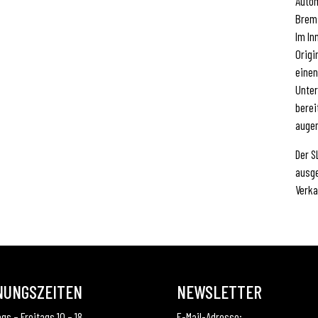
Autom
Brems
Im In
Origi
einen
Unte
berei
augen
Der S
ausge
Verka
NUNGSZEITEN
NEWSLETTER
gs – Freitags 10 – 18
E-Mail-Adresse: