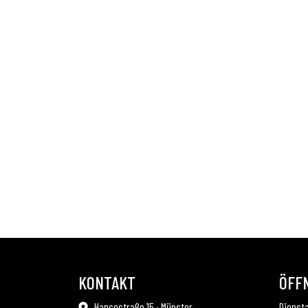
KONTAKT
ÖFF
Hansestraße 15 · Münster
Diensta