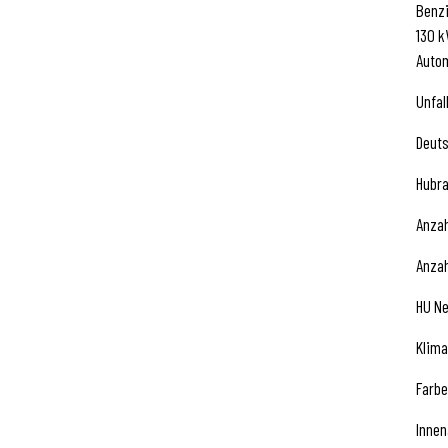
Benz
130 k
Auto
Unfal
Deut
Hubra
Anzah
Anzah
HU N
Klima
Farbe
Innen