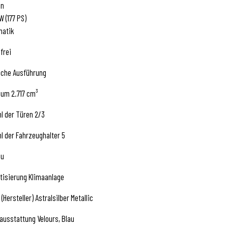
in
W (177 PS)
matik
lfrei
sche Ausführung
um 2.717 cm³
l der Türen 2/3
l der Fahrzeughalter 5
eu
tisierung Klimaanlage
 (Hersteller) Astralsilber Metallic
ausstattung Velours, Blau