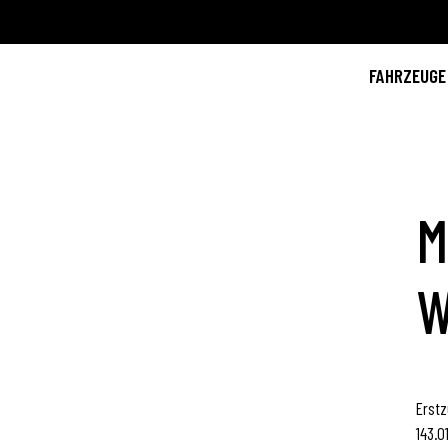
FAHRZEUGE
M
W
Erstz
143.0