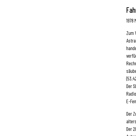
Fah
1978
Zum V
Astra
hande
verfü
Rechn
säube
(53.4
Der S
Radio
E-Fe
Der Z
alter
Der 2