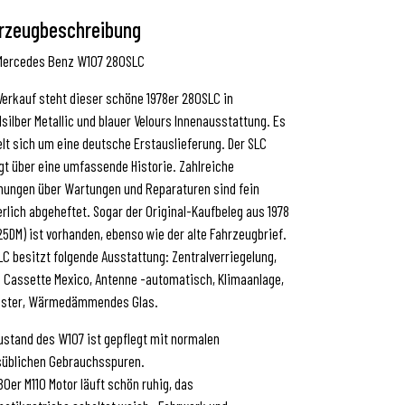
rzeugbeschreibung
 Mercedes Benz W107 280SLC
erkauf steht dieser schöne 1978er 280SLC in
lsilber Metallic und blauer Velours Innenausstattung. Es
lt sich um eine deutsche Erstauslieferung. Der SLC
gt über eine umfassende Historie. Zahlreiche
ungen über Wartungen und Reparaturen sind fein
rlich abgeheftet. Sogar der Original-Kaufbeleg aus 1978
25DM) ist vorhanden, ebenso wie der alte Fahrzeugbrief.
LC besitzt folgende Ausstattung: Zentralverriegelung,
 Cassette Mexico, Antenne -automatisch, Klimaanlage,
nster, Wärmedämmendes Glas.
ustand des W107 ist gepflegt mit normalen
süblichen Gebrauchsspuren.
80er M110 Motor läuft schön ruhig, das