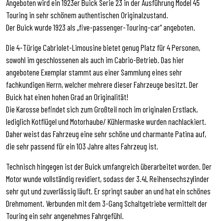
Angeboten wird ein 1923er Buick Serie 23 in der Ausführung Model 45
Touring in sehr schönem authentischen Originalzustand.
Der Buick wurde 1923 als „five-passenger-Touring-car“ angeboten.
Die 4-Türige Cabriolet-Limousine bietet genug Platz für 4 Personen,
sowohl im geschlossenen als auch im Cabrio-Betrieb. Das hier
angebotene Exemplar stammt aus einer Sammlung eines sehr
fachkundigen Herrn, welcher mehrere dieser Fahrzeuge besitzt. Der
Buick hat einen hohen Grad an Originalität!
Die Karosse befindet sich zum Großteil noch im originalen Erstlack,
lediglich Kotflügel und Motorhaube/ Kühlermaske wurden nachlackiert.
Daher weist das Fahrzeug eine sehr schöne und charmante Patina auf,
die sehr passend für ein 103 Jahre altes Fahrzeug ist.
Technisch hingegen ist der Buick umfangreich überarbeitet worden. Der
Motor wunde vollständig revidiert, sodass der 3.4L Reihensechszylinder
sehr gut und zuverlässig läuft. Er springt sauber an und hat ein schönes
Drehmoment. Verbunden mit dem 3-Gang Schaltgetriebe vermittelt der
Touring ein sehr angenehmes Fahrgefühl.