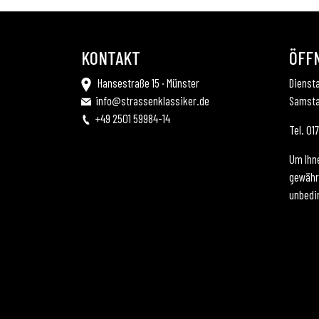
KONTAKT
ÖFF
Hansestraße 15 · Münster
Diensta
info@strassenklassiker.de
Samsta
+49 2501 59984-14
Tel. 0
Um Ihn
gewährl
unbedi